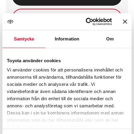
Kontakta oss
Samtycke
Information
Om
Erlings Bil i Brastad
Toyota använder cookies
Öppet idag
10:00 - 17:00
Vi använder cookies för att personalisera innehållet och
Fredag
10:00 - 17:00
Adress
Björkemyrsvägen 2, BRASTAD
Lördag
Stängt
annonserna till användarna, tillhandahålla funktioner för
Söndag
Stängt
sociala medier och analysera vår trafik. Vi
Måndag
10:00 - 17:00
vidarebefordrar även sådana identifierare och annan
Tisdag
10:00 - 17:00
information från din enhet till de sociala medier och
Utrustning
Onsdag
10:00 - 17:00
annons- och analysföretag som vi samarbetar med.
Dessa kan i sin tur kombinera informationen med annan
information som du har tillhandahållit eller som de har
ABS-bromsar
samlat in när du har använt deras tjänster.