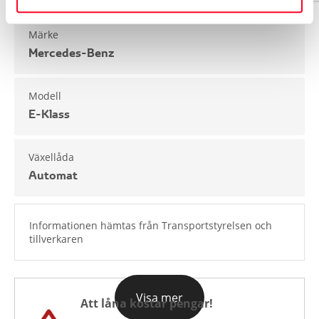
Märke
Mercedes-Benz
Modell
E-Klass
Växellåda
Automat
Informationen hämtas från Transportstyrelsen och
tillverkaren
Visa mer
Att låna kostar pengar!