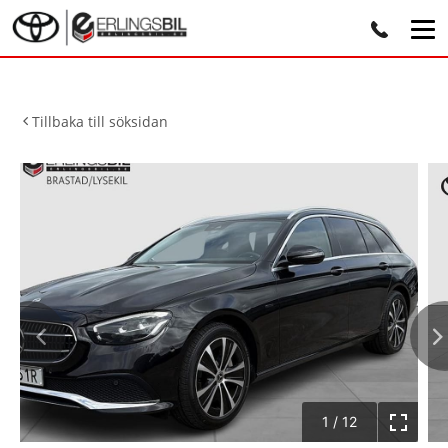
Tillbaka till söksidan
1
/
12