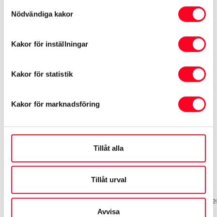
Samtyckesval
ACC
Nödvändiga kakor
ACC 2 klimatzoner
Kakor för inställningar
Airbag förare
Kakor för statistik
Se mer utrustning
Kakor för marknadsföring
Tillåt alla
Biluppgifter
Tillåt urval
Basuppgifter
Funktioner
Interiör
Exteriör
Säke
Avvisa