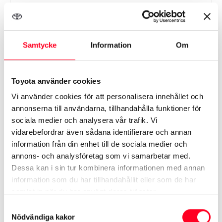
Växellåda
Automat
579 900 kr
Samtycke
Information
Om
Erlings Bil i Uddevalla
Toyota använder cookies
Vi använder cookies för att personalisera innehållet och
annonserna till användarna, tillhandahålla funktioner för
sociala medier och analysera vår trafik. Vi
vidarebefordrar även sådana identifierare och annan
information från din enhet till de sociala medier och
annons- och analysföretag som vi samarbetar med.
Dessa kan i sin tur kombinera informationen med annan
information som du har tillhandahållit eller som de har
samlat in när du har använt deras tjänster.
Samtyckesval
Nödvändiga kakor