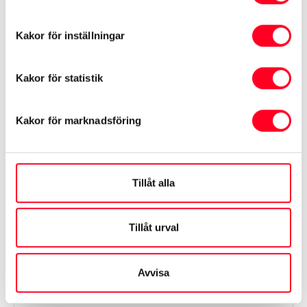
Toyota Hilux Dubbelhytt
2.4 D AUTOMAT
Kakor för inställningar
D-CAB / SKINN / KÅPA / VÄRMARE /
MOMSBIL
Kakor för statistik
Årsmodell
2017
Mil
30197 mil
Kakor för marknadsföring
Växellåda
Automat
269 900 kr
Tillåt alla
Erlings Bil i Uddevalla
Tillåt urval
Avvisa