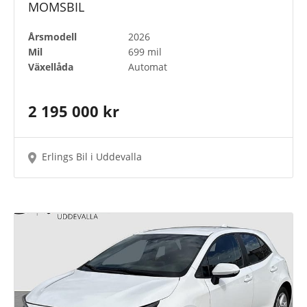
MOMSBIL
Årsmodell
2026
Färger
Mil
699 mil
Växellåda
Automat
Toyota Approved Used
2 195 000 kr
Erlings Bil i Uddevalla