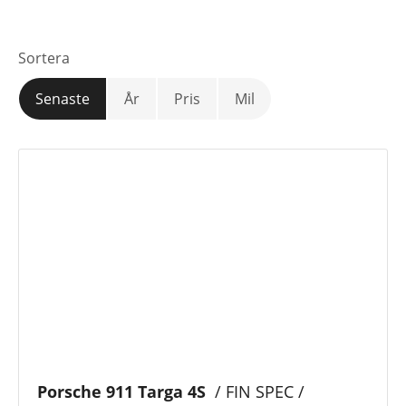
Växellåda
Sortera
Mätarställning
Senaste
År
Pris
Mil
Pris
Motortyp
Drivmedel
Anläggning
Porsche 911 Targa 4S
/ FIN SPEC /