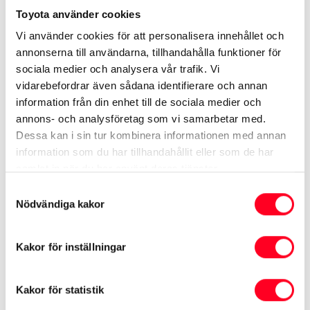
transportbilar (3år för flak på transportbilar) och
Toyota använder cookies
under 12 år för övriga modeller.
Vi använder cookies för att personalisera innehållet och
annonserna till användarna, tillhandahålla funktioner för
5 års hybridgaranti
sociala medier och analysera vår trafik. Vi
vidarebefordrar även sådana identifierare och annan
För Toyotas hybridbilar gäller dessutom 5 års alt 100
information från din enhet till de sociala medier och
000 kilometers garanti på följande fyra
annons- och analysföretag som vi samarbetar med.
Dessa kan i sin tur kombinera informationen med annan
hybridkomponenter, högvoltsbatteri, högvoltsbatteri-
information som du har tillhandahållit eller som de har
ECU, hybrid-ECU och spänningsomvandlare/likriktare
samlat in när du har använt deras tjänster.
(PCU/Power Control Unit).
Samtyckesval
Nödvändiga kakor
3 års vagnskadegaranti (gäller
personbilar)
Kakor för inställningar
Omfattar skador som uppstår på din bil vid till
Kakor för statistik
exempel trafikolycka, uppsåtlig skadegörelse,