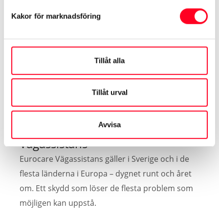
dikeskörning, fallande träd etc.
Kakor för marknadsföring
3 års vägassistans
Varje ny Toyota åtföljs av Toyota Eurocare – en treårig
Tillåt alla
vägassistansgaranti som gäller i över 30 europeiska
länder.
Tillåt urval
Avvisa
Vägassistans
Eurocare Vägassistans gäller i Sverige och i de
flesta länderna i Europa – dygnet runt och året
om. Ett skydd som löser de flesta problem som
möjligen kan uppstå.