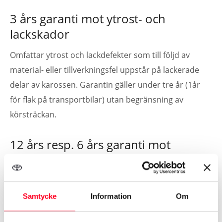
3 års garanti mot ytrost- och
lackskador
Omfattar ytrost och lackdefekter som till följd av
material- eller tillverkningsfel uppstår på lackerade
delar av karossen. Garantin gäller under tre år (1år
för flak på transportbilar) utan begränsning av
körsträckan.
12 års resp. 6 års garanti mot
genomrostning
Garantin omfattar perforering av karossen (dvs hål
rakt igenom plåten inifrån och ut) till följd av material-
Samtycke
Information
Om
eller tillverkningsfel. Gäller under sex år för