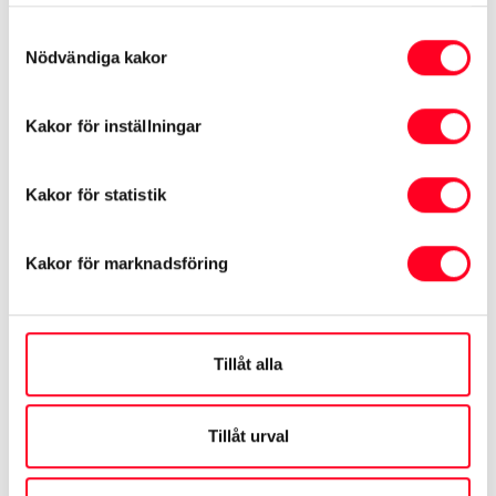
samlat in när du har använt deras tjänster.
HJUL / LED-RAMP
Samtyckesval
Nödvändiga kakor
Årsmodell
2021
Färger
Mil
6709 mil
Växellåda
Automat
Kakor för inställningar
Toyota Approved Used
219 900 kr
Kakor för statistik
Erlings Bil i Uddevalla
Kakor för marknadsföring
Tillåt alla
Tillåt urval