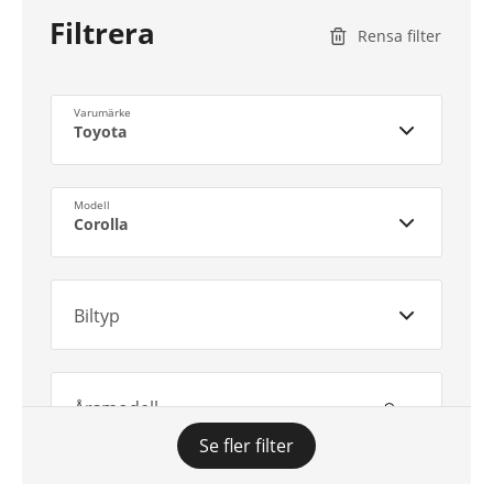
Filtrera
Rensa filter
Varumärke
Toyota
Modell
Corolla
Biltyp
Årsmodell
Se fler filter