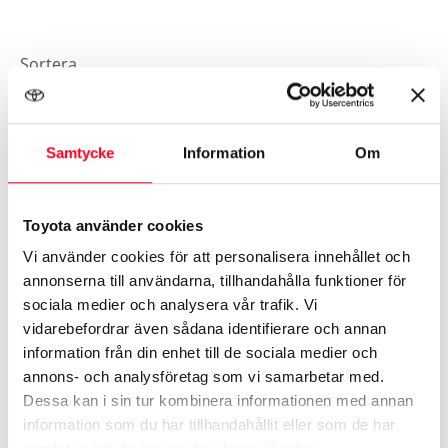
Växellåda
Sortera
Mätarställning
Senaste
År
Pris
Mil
Samtycke
Information
Om
Pris
Toyota använder cookies
Motortyp
Vi använder cookies för att personalisera innehållet och
annonserna till användarna, tillhandahålla funktioner för
sociala medier och analysera vår trafik. Vi
vidarebefordrar även sådana identifierare och annan
Drivmedel
information från din enhet till de sociala medier och
annons- och analysföretag som vi samarbetar med.
Dessa kan i sin tur kombinera informationen med annan
Anläggning
information som du har tillhandahållit eller som de har
Toyota Corolla Hybrid
1.8 ACTIVE / V-