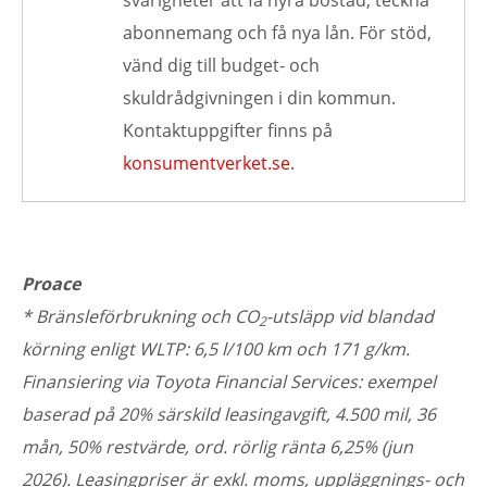
svårigheter att få hyra bostad, teckna
abonnemang och få nya lån. För stöd,
vänd dig till budget- och
skuldrådgivningen i din kommun.
Kontaktuppgifter finns på
konsumentverket.se
.
Proace
*
Bränsleförbrukning och CO
-utsläpp vid blandad
2
körning enligt WLTP: 6,5 l/100 km och 171 g/km.
Finansiering via Toyota Financial Services: exempel
baserad på 20% särskild leasingavgift, 4.500 mil, 36
mån, 50% restvärde, ord. rörlig ränta 6,25% (jun
2026). Leasingpriser är exkl. moms, uppläggnings- och