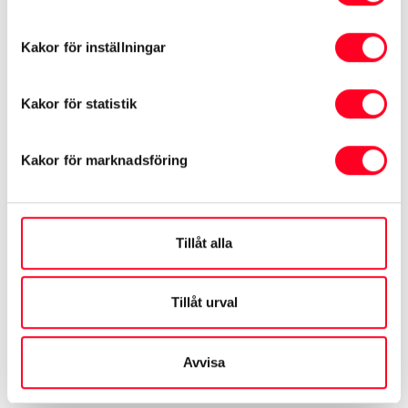
drivlina, till exempel:
Kakor för inställningar
Kakor för statistik
Kakor för marknadsföring
Proace City Entry 1,2 Turbo 110
Tillåt alla
hk
Pris från 210.900 kr* exkl. moms
Tillåt urval
Leasing från 1.588 kr/mån* exkl. moms
Avvisa