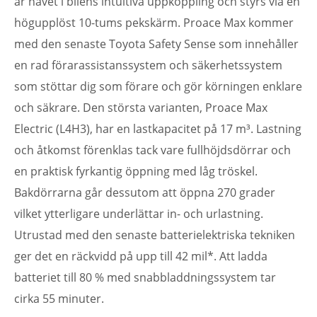
är navet i bilens intuitiva uppkoppling och styrs via en
högupplöst 10-tums pekskärm. Proace Max kommer
med den senaste Toyota Safety Sense som innehåller
en rad förarassistanssystem och säkerhetssystem
som stöttar dig som förare och gör körningen enklare
och säkrare. Den största varianten, Proace Max
Electric (L4H3), har en lastkapacitet på 17 m³. Lastning
och åtkomst förenklas tack vare fullhöjdsdörrar och
en praktisk fyrkantig öppning med låg tröskel.
Bakdörrarna går dessutom att öppna 270 grader
vilket ytterligare underlättar in- och urlastning.
Utrustad med den senaste batterielektriska tekniken
ger det en räckvidd på upp till 42 mil*. Att ladda
batteriet till 80 % med snabbladdningssystem tar
cirka 55 minuter.