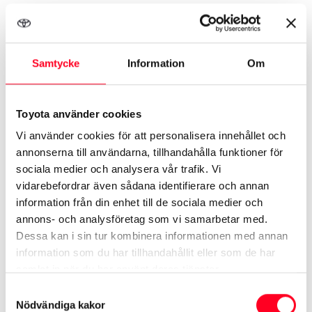
helelektriskt alternativ med räckvidd upp till 33 mil*.
Proace City Electric vars motor är hämtad från de
större bilarna erbjuder imponerande prestanda men
Samtycke
Information
Om
är samtidigt nästintill ljudlöst och utan att du behöver
växla.
Toyota använder cookies
Välj mellan kort eller lång och olika antal dörrar. Finns
Vi använder cookies för att personalisera innehållet och
annonserna till användarna, tillhandahålla funktioner för
i flera utrustningsnivåer: Entry, Comfort, och
sociala medier och analysera vår trafik. Vi
Professional.
vidarebefordrar även sådana identifierare och annan
information från din enhet till de sociala medier och
annons- och analysföretag som vi samarbetar med.
Dessa kan i sin tur kombinera informationen med annan
information som du har tillhandahållit eller som de har
samlat in när du har använt deras tjänster.
Proace City finns som bensin,
Samtyckesval
diesel, eller med elektrisk
Nödvändiga kakor