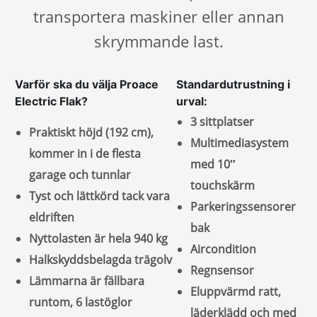
transportera maskiner eller annan
skrymmande last.
Varför ska du välja Proace
Standardutrustning i
Electric Flak?
urval:
3 sittplatser
Praktiskt höjd (192 cm),
Multimediasystem
kommer in i de flesta
med 10″
garage och tunnlar
touchskärm
Tyst och lättkörd tack vara
Parkeringssensorer
eldriften
bak
Nyttolasten är hela 940 kg
Aircondition
Halkskyddsbelagda trägolv
Regnsensor
Lämmarna är fällbara
Eluppvärmd ratt,
runtom, 6 lastöglor
läderklädd och med