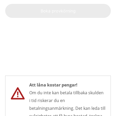
Alte
Boka provkörning
Att låna kostar pengar!
Om du inte kan betala tillbaka skulden
i tid riskerar du en
betalningsanmärkning. Det kan leda till